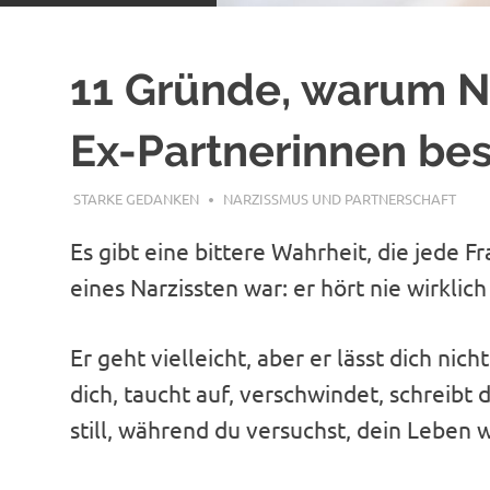
11 Gründe, warum Na
Ex-Partnerinnen be
NOVEMBER 6, 2025
STARKE GEDANKEN
NARZISSMUS UND PARTNERSCHAFT
Es gibt eine bittere Wahrheit, die jede F
eines Narzissten war: er hört nie wirklich
Er geht vielleicht, aber er lässt dich nich
dich, taucht auf, verschwindet, schreibt 
still, während du versuchst, dein Leben