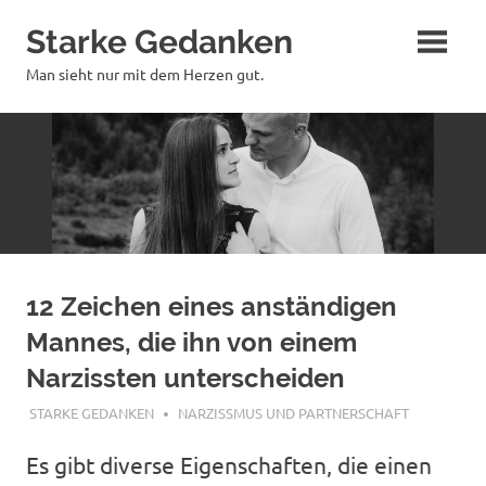
Zum
Starke Gedanken
Inhalt
springen
Man sieht nur mit dem Herzen gut.
12 Zeichen eines anständigen
Mannes, die ihn von einem
Narzissten unterscheiden
APRIL 25, 2024
STARKE GEDANKEN
NARZISSMUS UND PARTNERSCHAFT
Es gibt diverse Eigenschaften, die einen