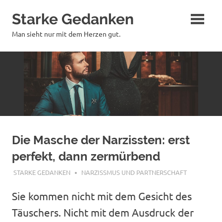
Zum
Starke Gedanken
Inhalt
springen
Man sieht nur mit dem Herzen gut.
Die Masche der Narzissten: erst
perfekt, dann zermürbend
JULI 24, 2025
STARKE GEDANKEN
NARZISSMUS UND PARTNERSCHAFT
Sie kommen nicht mit dem Gesicht des
Täuschers. Nicht mit dem Ausdruck der