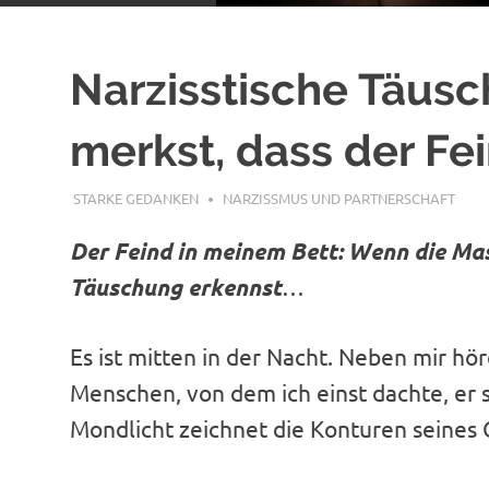
Narzisstische Täus
merkst, dass der Fei
DEZEMBER 2, 2025
STARKE GEDANKEN
NARZISSMUS UND PARTNERSCHAFT
Der Feind in meinem Bett: Wenn die Mask
Täuschung erkennst
…
Es ist mitten in der Nacht. Neben mir hö
Menschen, von dem ich einst dachte, er 
Mondlicht zeichnet die Konturen seines 