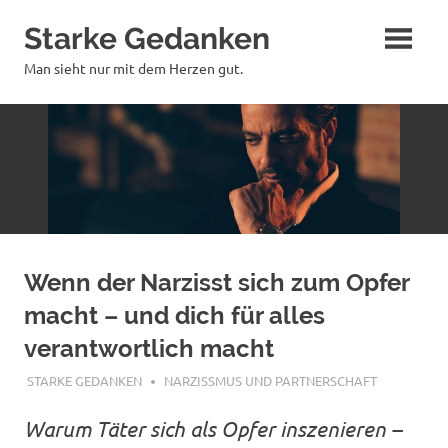
Zum
Starke Gedanken
Inhalt
springen
Man sieht nur mit dem Herzen gut.
Wenn der Narzisst sich zum Opfer
macht – und dich für alles
verantwortlich macht
JULI 28, 2025
STARKE GEDANKEN
NARZISSMUS UND PARTNERSCHAFT
Warum Täter sich als Opfer inszenieren –