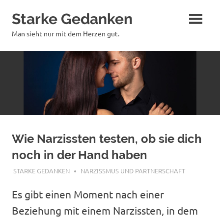
Zum
Starke Gedanken
Inhalt
springen
Man sieht nur mit dem Herzen gut.
Wie Narzissten testen, ob sie dich
noch in der Hand haben
OKTOBER 25, 2025
STARKE GEDANKEN
NARZISSMUS UND PARTNERSCHAFT
Es gibt einen Moment nach einer
Beziehung mit einem Narzissten, in dem