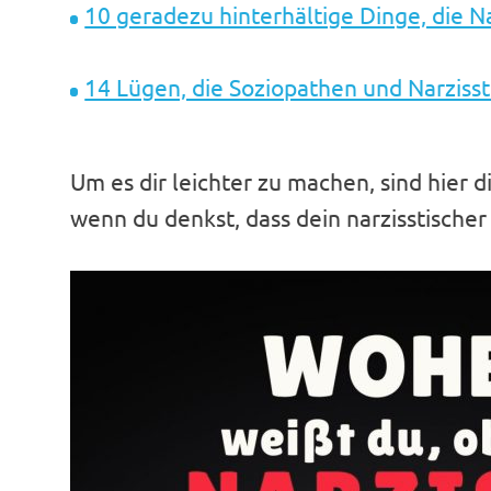
10 geradezu hinterhältige Dinge, die N
14 Lügen, die Soziopathen und Narziss
Um es dir leichter zu machen, sind hier d
wenn du denkst, dass dein narzisstische