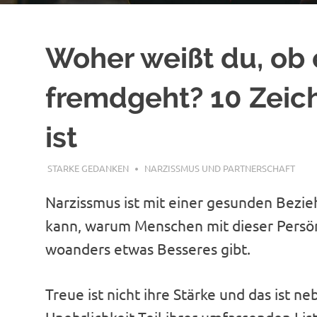
Woher weißt du, ob 
fremdgeht? 10 Zeich
ist
MÄRZ 9, 2024
STARKE GEDANKEN
NARZISSMUS UND PARTNERSCHAFT
Narzissmus ist mit einer gesunden Bezie
kann, warum Menschen mit dieser Persön
woanders etwas Besseres gibt.
Treue ist nicht ihre Stärke und das ist n